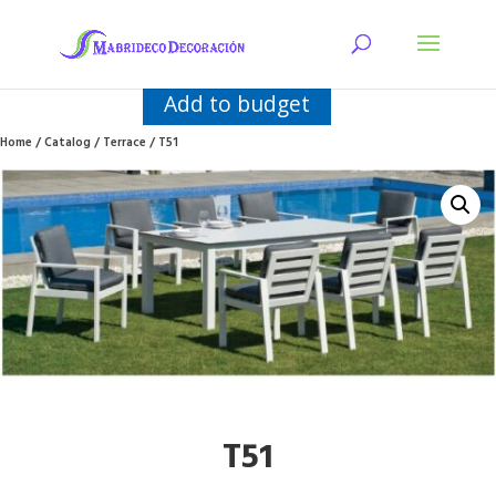
Add to budget
Home
/
Catalog
/
Terrace
/ T51
T51