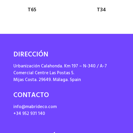
T65
T34
DIRECCIÓN
Urbanización Calahonda. Km 197 – N-340 / A-7
Comercial Centre Las Postas 5.
Mijas Costa. 29649. Málaga. Spain
CONTACTO
info@mabrideco.com
+34 952 931 140