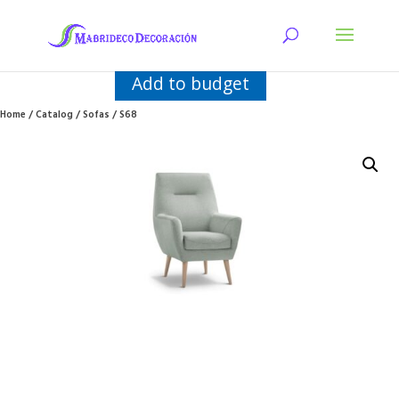
Add to budget
Home
/
Catalog
/
Sofas
/ S68