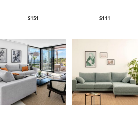
S151
S111