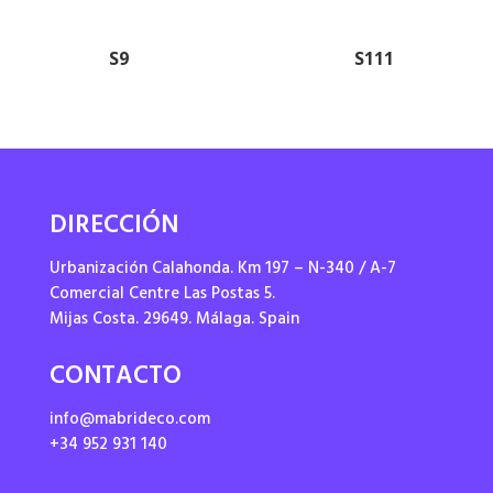
S9
S111
DIRECCIÓN
Urbanización Calahonda. Km 197 – N-340 / A-7
Comercial Centre Las Postas 5.
Mijas Costa. 29649. Málaga. Spain
CONTACTO
info@mabrideco.com
+34 952 931 140