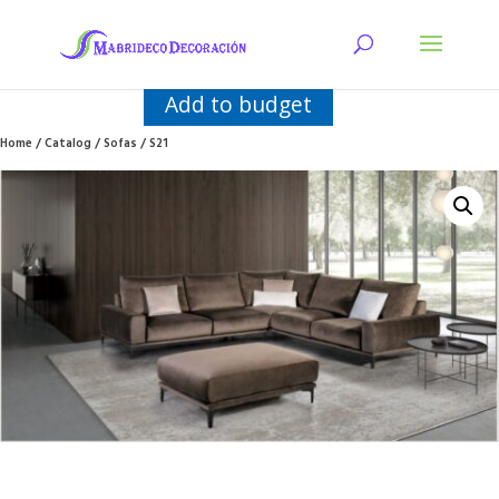
Add to budget
Home
/
Catalog
/
Sofas
/ S21