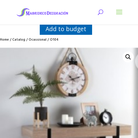
Add to budget
Home
/
Catalog
/
Ocassional
/ O104