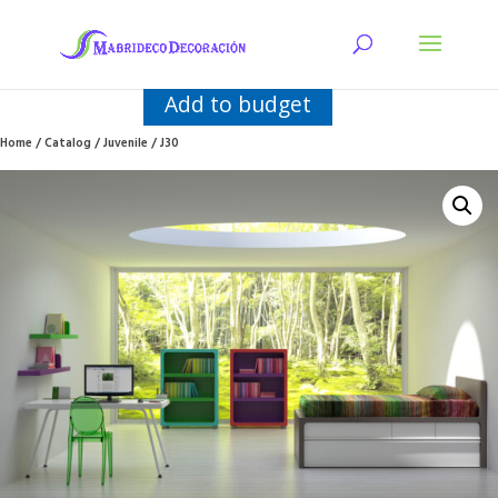
Add to budget
Home
/
Catalog
/
Juvenile
/ J30