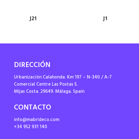
J21
J1
DIRECCIÓN
Urbanización Calahonda. Km 197 – N-340 / A-7
Comercial Centre Las Postas 5.
Mijas Costa. 29649. Málaga. Spain
CONTACTO
info@mabrideco.com
+34 952 931 140