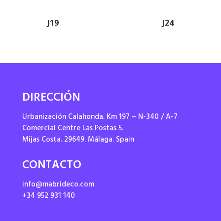
J19
J24
DIRECCIÓN
Urbanización Calahonda. Km 197 – N-340 / A-7
Comercial Centre Las Postas 5.
Mijas Costa. 29649. Málaga. Spain
CONTACTO
info@mabrideco.com
+34 952 931 140