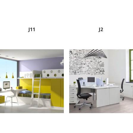
J11
J2