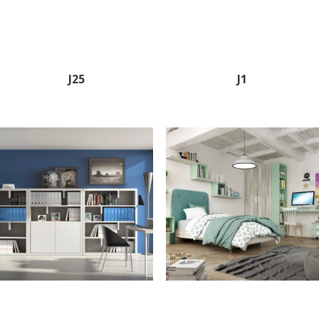
J25
J1