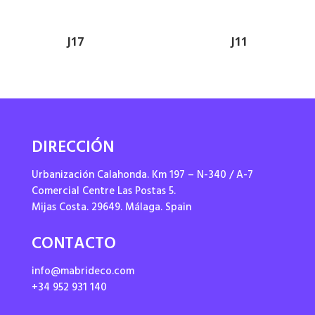
J17
J11
DIRECCIÓN
Urbanización Calahonda. Km 197 – N-340 / A-7
Comercial Centre Las Postas 5.
Mijas Costa. 29649. Málaga. Spain
CONTACTO
info@mabrideco.com
+34 952 931 140