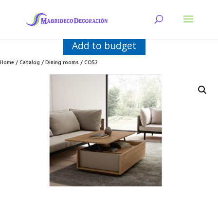
Add to budget
Home
/
Catalog
/
Dining rooms
/ CO52