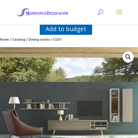
Add to budget
Home
/
Catalog
/
Dining rooms
/ CO51