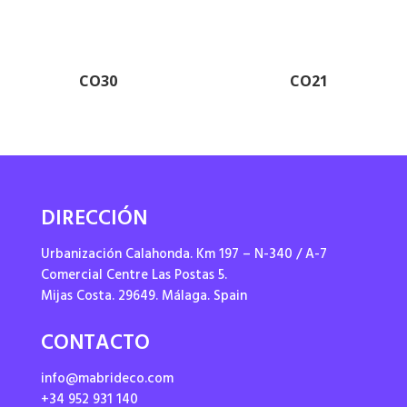
CO30
CO21
DIRECCIÓN
Urbanización Calahonda. Km 197 – N-340 / A-7
Comercial Centre Las Postas 5.
Mijas Costa. 29649. Málaga. Spain
CONTACTO
info@mabrideco.com
+34 952 931 140