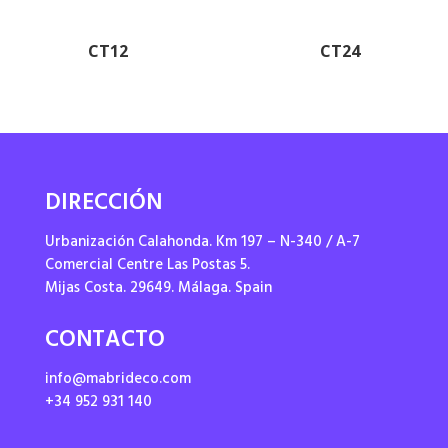
CT12
CT24
DIRECCIÓN
Urbanización Calahonda. Km 197 – N-340 / A-7
Comercial Centre Las Postas 5.
Mijas Costa. 29649. Málaga. Spain
CONTACTO
info@mabrideco.com
+34 952 931 140