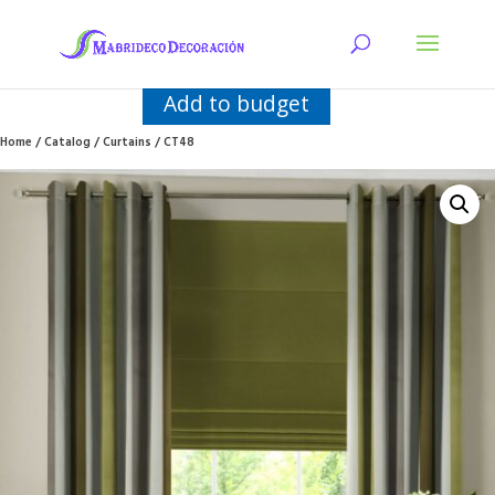
Add to budget
Home
/
Catalog
/
Curtains
/ CT48