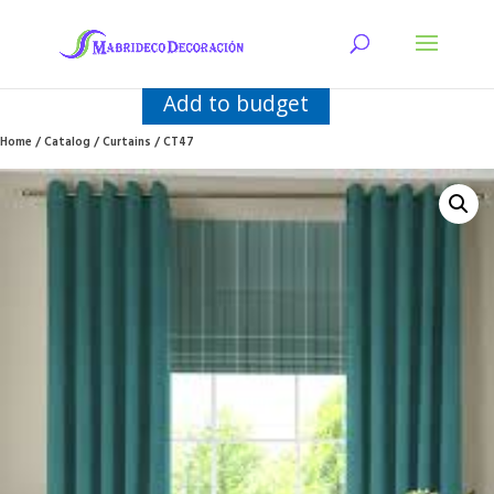
Add to budget
Home
/
Catalog
/
Curtains
/ CT47