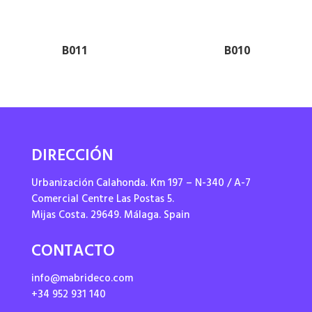
B011
B010
DIRECCIÓN
Urbanización Calahonda. Km 197 – N-340 / A-7
Comercial Centre Las Postas 5.
Mijas Costa. 29649. Málaga. Spain
CONTACTO
info@mabrideco.com
+34 952 931 140