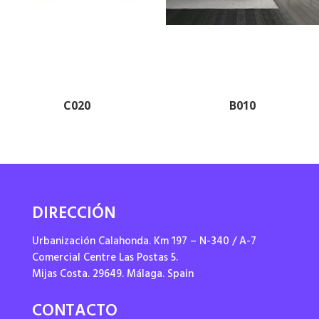
C020
B010
DIRECCIÓN
Urbanización Calahonda. Km 197 – N-340 / A-7
Comercial Centre Las Postas 5.
Mijas Costa. 29649. Málaga. Spain
CONTACTO