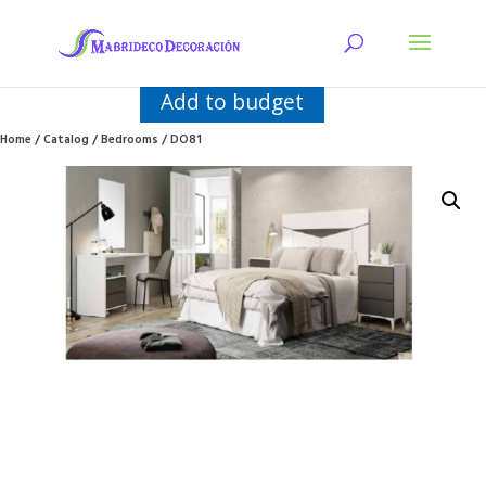
Add to budget
Home
/
Catalog
/
Bedrooms
/ DO81