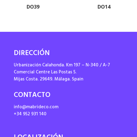
DO39
DO14
DIRECCIÓN
Urbanización Calahonda. Km 197 – N-340 / A-7
Comercial Centre Las Postas 5.
Mijas Costa. 29649. Málaga. Spain
CONTACTO
info@mabrideco.com
+34 952 931 140