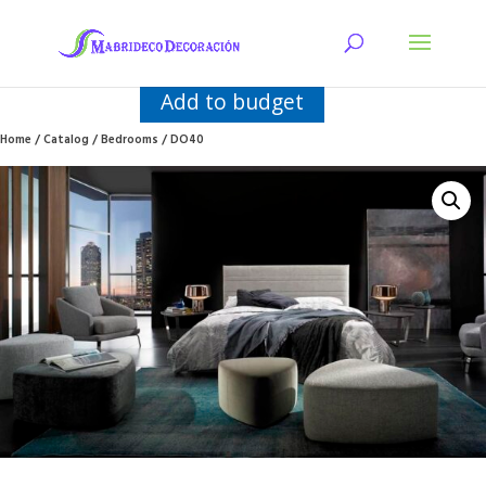
Add to budget
Home
/
Catalog
/
Bedrooms
/ DO40