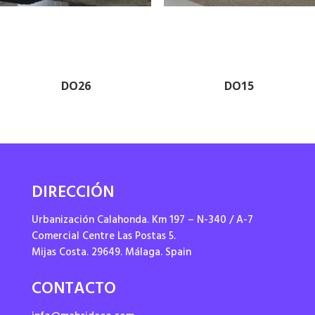
DO26
DO15
DIRECCIÓN
Urbanización Calahonda. Km 197 – N-340 / A-7
Comercial Centre Las Postas 5.
Mijas Costa. 29649. Málaga. Spain
CONTACTO