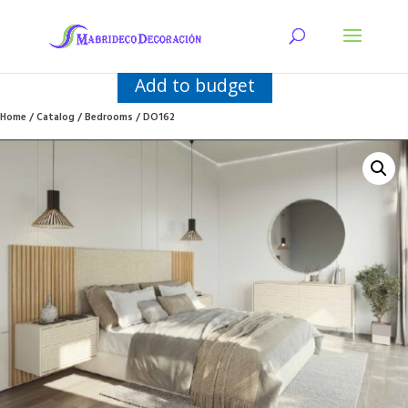
Add to budget
Home
/
Catalog
/
Bedrooms
/ DO162