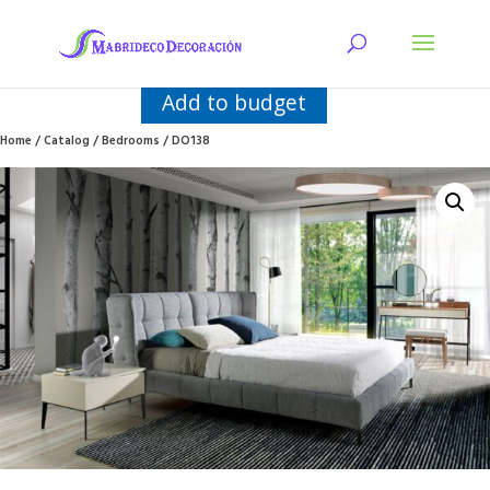
Add to budget
Home
/
Catalog
/
Bedrooms
/ DO138