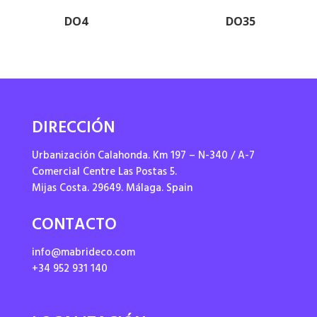
DO4
DO35
DIRECCIÓN
Urbanización Calahonda. Km 197 – N-340 / A-7
Comercial Centre Las Postas 5.
Mijas Costa. 29649. Málaga. Spain
CONTACTO
info@mabrideco.com
+34 952 931 140