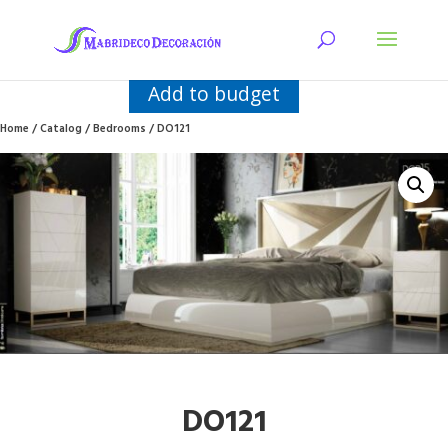
Add to budget
Home
/
Catalog
/
Bedrooms
/ DO121
DO121