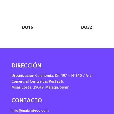
DO16
DO32
DIRECCIÓN
Urbanización Calahonda. Km 197 – N-340 / A-7
Comercial Centre Las Postas 5.
Mijas Costa. 29649. Málaga. Spain
CONTACTO
info@mabrideco.com