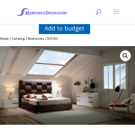
Add to budget
Home
/
Catalog
/
Bedrooms
/ DO103