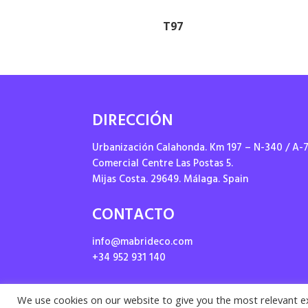
T97
DIRECCIÓN
Urbanización Calahonda. Km 197 – N-340 / A-
Comercial Centre Las Postas 5.
Mijas Costa. 29649. Málaga. Spain
CONTACTO
info@mabrideco.com
+34 952 931 140
We use cookies on our website to give you the most relevant e