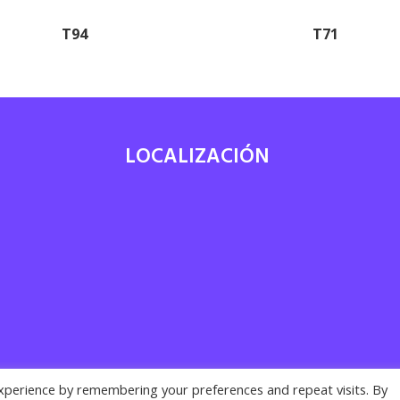
T94
T71
LOCALIZACIÓN
7
xperience by remembering your preferences and repeat visits. By