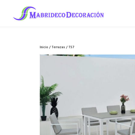
Inicio
/
Terrazas
/ T57