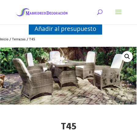
Añadir al presupuesto
Inicio
/
Terrazas
/ T45
T45