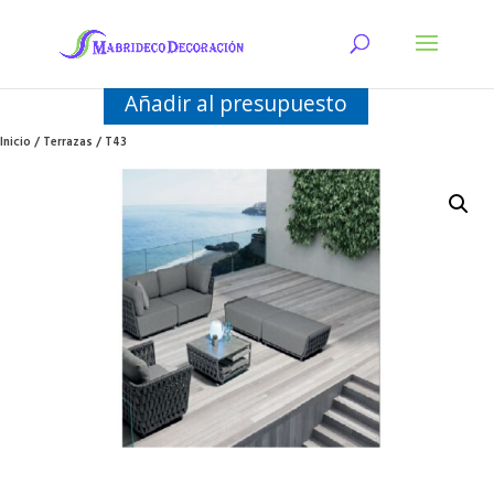
Añadir al presupuesto
Inicio
/
Terrazas
/ T43