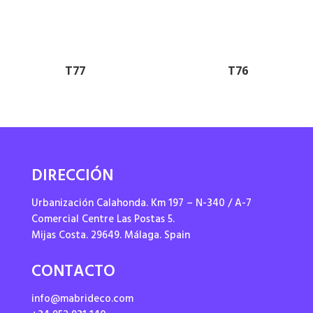
T77
T76
DIRECCIÓN
Urbanización Calahonda. Km 197 – N-340 / A-7
Comercial Centre Las Postas 5.
Mijas Costa. 29649. Málaga. Spain
CONTACTO
info@mabrideco.com