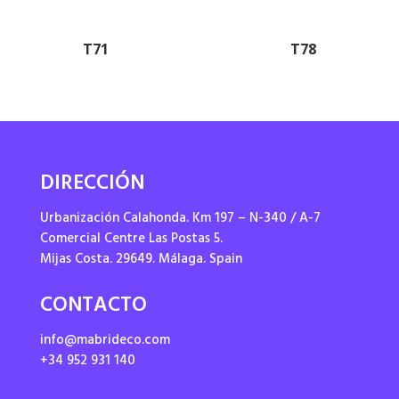
T71
T78
DIRECCIÓN
Urbanización Calahonda. Km 197 – N-340 / A-7
Comercial Centre Las Postas 5.
Mijas Costa. 29649. Málaga. Spain
CONTACTO
info@mabrideco.com
+34 952 931 140