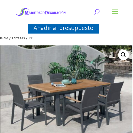
Añadir al presupuesto
Inicio
/
Terrazas
/ T15