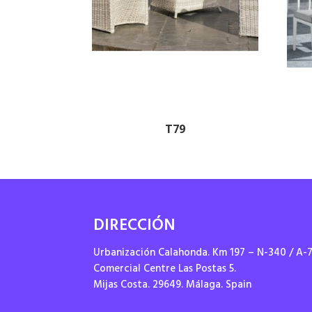
T79
DIRECCIÓN
Urbanización Calahonda. Km 197 – N-340 / A-
Comercial Centre Las Postas 5.
Mijas Costa. 29649. Málaga. Spain