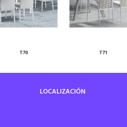
T70
T71
LOCALIZACIÓN
7