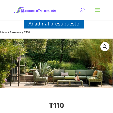
Añadir al presupuesto
Inicio
/
Terrazas
/ T110
T110