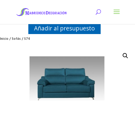
Añadir al presupuesto
Inicio
/
Sofás
/ S74