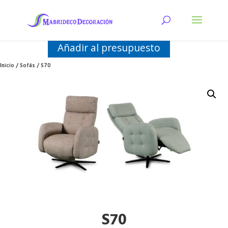
Añadir al presupuesto
Inicio
/
Sofás
/ S70
S70