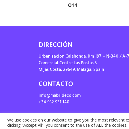
O14
DIRECCIÓN
Urbanización Calahonda. Km 197 – N-340 / A-
Comercial Centre Las Postas 5.
Mijas Costa. 29649. Málaga. Spain
CONTACTO
info@mabrideco.com
+34 952 931 140
We use cookies on our website to give you the most relevant e
clicking “Accept All”, you consent to the use of ALL the cookies
Priv