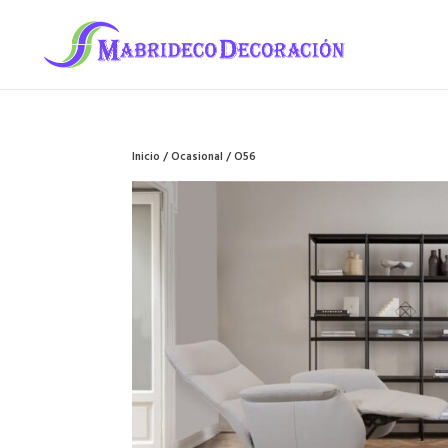
Inicio
/
Ocasional
/ O56