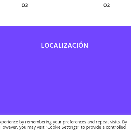
O3
O2
LOCALIZACIÓN
7
xperience by remembering your preferences and repeat visits. By
. However, you may visit "Cookie Settings" to provide a controlled
acy policy ·
Cookies policy
· Legal notice | Desarrollado por
Suma Recu