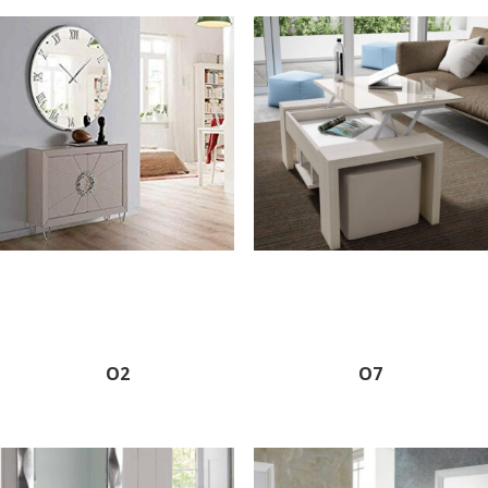
O2
O7