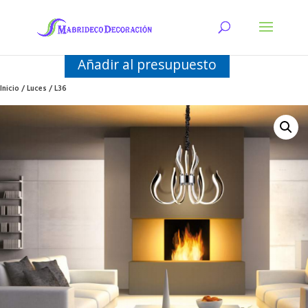
Añadir al presupuesto
Inicio
/
Luces
/ L36