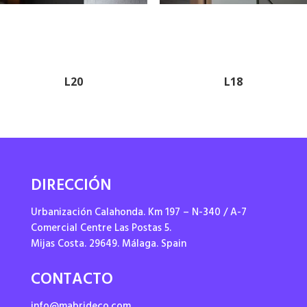
L20
L18
DIRECCIÓN
Urbanización Calahonda. Km 197 – N-340 / A-7
Comercial Centre Las Postas 5.
Mijas Costa. 29649. Málaga. Spain
CONTACTO