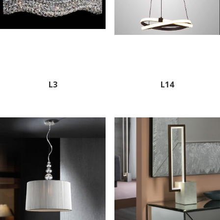
L3
L14