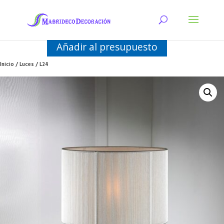
Añadir al presupuesto
Inicio
/
Luces
/ L24