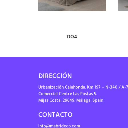
DO4
DIRECCIÓN
Urbanización Calahonda. Km 197 – N-340 / A-
Comercial Centre Las Postas 5.
Mijas Costa. 29649. Málaga. Spain
CONTACTO
info@mabrideco.com