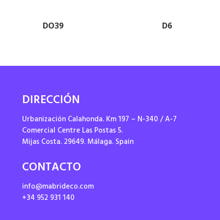
DO39
D6
DIRECCIÓN
Urbanización Calahonda. Km 197 – N-340 / A-7
Comercial Centre Las Postas 5.
Mijas Costa. 29649. Málaga. Spain
CONTACTO
info@mabrideco.com
+34 952 931 140