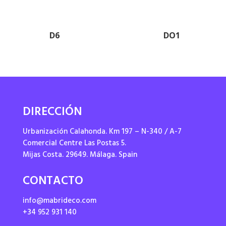
D6
DO1
DIRECCIÓN
Urbanización Calahonda. Km 197 – N-340 / A-7
Comercial Centre Las Postas 5.
Mijas Costa. 29649. Málaga. Spain
CONTACTO
info@mabrideco.com
+34 952 931 140