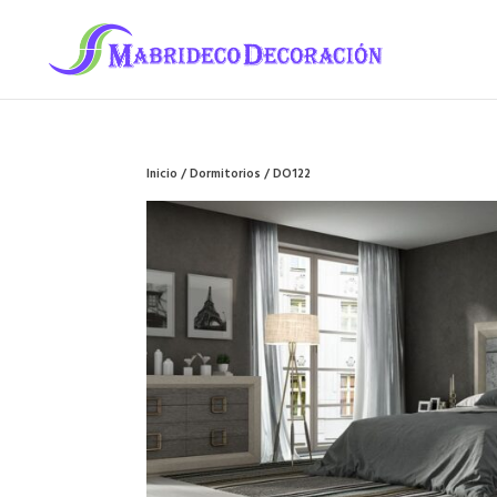
Inicio
/
Dormitorios
/ DO122