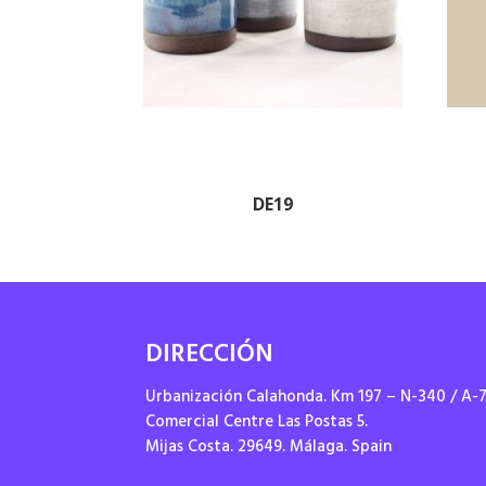
DE19
DIRECCIÓN
Urbanización Calahonda. Km 197 – N-340 / A-
Comercial Centre Las Postas 5.
Mijas Costa. 29649. Málaga. Spain