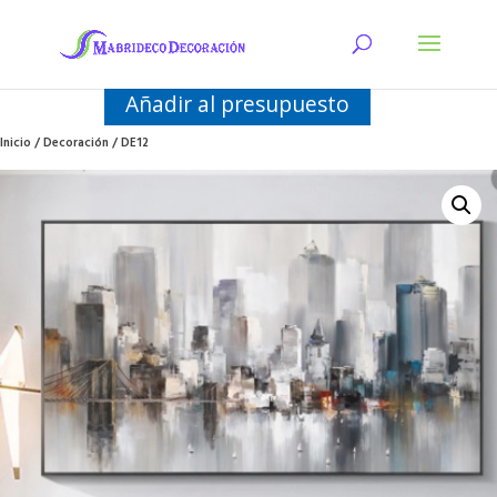
Añadir al presupuesto
Inicio
/
Decoración
/ DE12