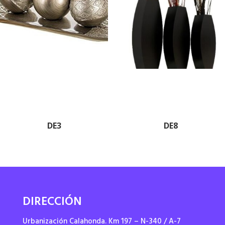
DE3
DE8
DIRECCIÓN
Urbanización Calahonda. Km 197 – N-340 / A-7