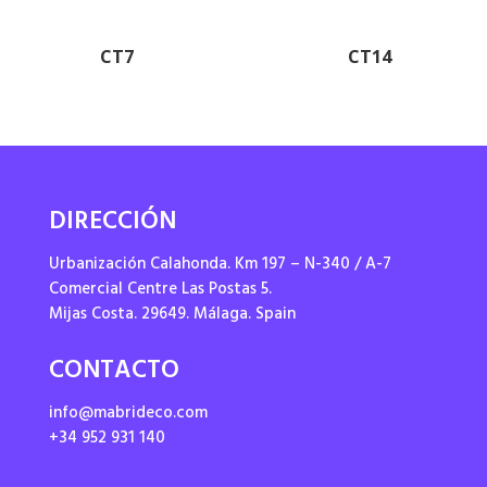
CT7
CT14
DIRECCIÓN
Urbanización Calahonda. Km 197 – N-340 / A-7
Comercial Centre Las Postas 5.
Mijas Costa. 29649. Málaga. Spain
CONTACTO
info@mabrideco.com
+34 952 931 140