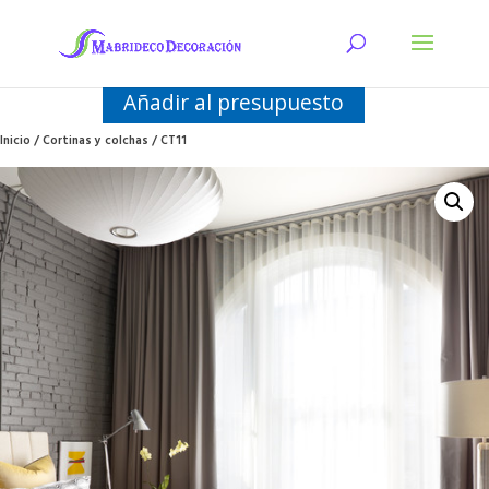
Añadir al presupuesto
Inicio
/
Cortinas y colchas
/ CT11