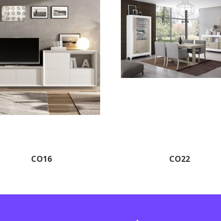
CO16
CO22