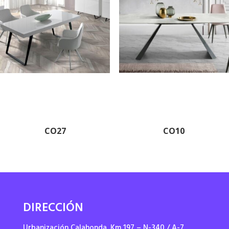
CO27
CO10
DIRECCIÓN
Urbanización Calahonda. Km 197 – N-340 / A-7