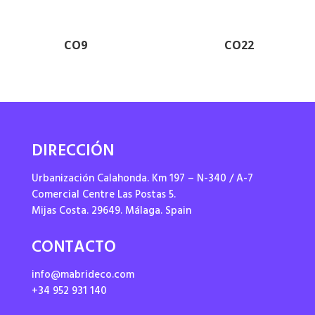
CO9
CO22
DIRECCIÓN
Urbanización Calahonda. Km 197 – N-340 / A-7
Comercial Centre Las Postas 5.
Mijas Costa. 29649. Málaga. Spain
CONTACTO
info@mabrideco.com
+34 952 931 140