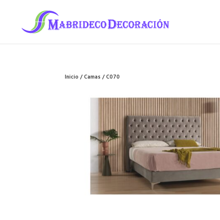
Inicio
/
Camas
/ C070