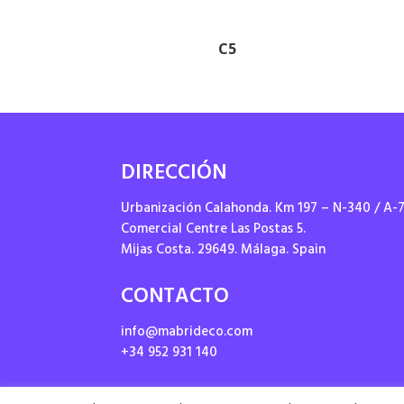
C5
DIRECCIÓN
Urbanización Calahonda. Km 197 – N-340 / A-
Comercial Centre Las Postas 5.
Mijas Costa. 29649. Málaga. Spain
CONTACTO
info@mabrideco.com
+34 952 931 140