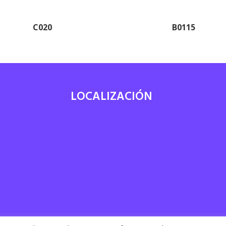
C020
B0115
LOCALIZACIÓN
7