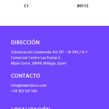
C1
B0113
DIRECCIÓN
Urbanización Calahonda. Km 197 – N-340 / A-7
Comercial Centre Las Postas 5.
Mijas Costa. 29649. Málaga. Spain
CONTACTO
info@mabrideco.com
+34 952 931 140