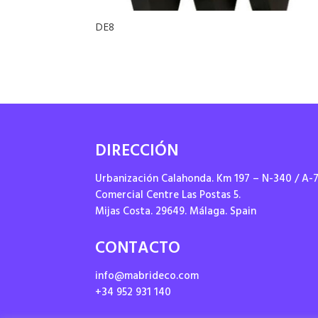
DE8
DIRECCIÓN
Urbanización Calahonda. Km 197 – N-340 / A-
Comercial Centre Las Postas 5.
Mijas Costa. 29649. Málaga. Spain
CONTACTO
info@mabrideco.com
+34 952 931 140