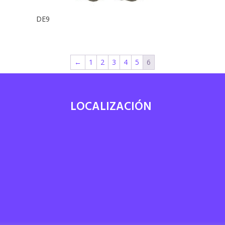
DE9
←
1
2
3
4
5
6
LOCALIZACIÓN
7